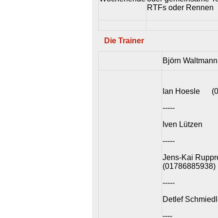
RTFs oder Rennen
Die Trainer
Björn Waltmann
Ian Hoesle (0
-----
Iven Lützen
-----
Jens-Kai Ruppr
(01786885938)
-----
Detlef Schmiedl
----