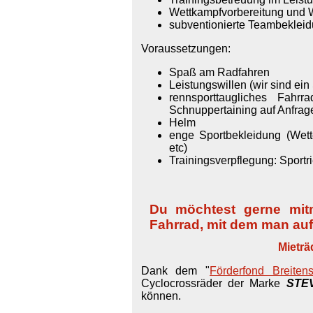
Wettkampfvorbereitung und 
subventionierte Teambeklei
Voraussetzungen:
Spaß am Radfahren
Leistungswillen (wir sind ein
rennsporttaugliches Fahrr
Schnuppertaining auf Anfrag
Helm
enge Sportbekleidung (Wett
etc)
Trainingsverpflegung: Sportri
--
Du möchtest gerne mit
Fahrrad, mit dem man au
Mieträder gibt es a
Dank dem "
Förderfond Breitens
Cyclocrossräder der Marke
STE
können.