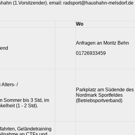
shahn (1.Vorsitzender). email: radsport@haushahn-melsdorf.de
Wo
Anfragen an Moritz Behn
gend
01726933459
Alters- /
Parkplatz am Südende des
Nordmark Sportfeldes
im Sommer bis 3 Std, im
(Betriebsportverband)
elheit (1 - 2 Std).
ahrten, Geländetraining
eilnahme an CTFs und