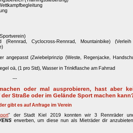
Wettkampfbegleitung
dung
 Sportverein)
ad (Rennrad, Cyclocross-Rennrad, Mountainbike) (Verleih
e)
er angepasst (Zwiebelprinzip (Weste, Regenjacke, Handsch
egel oä, (1 pro Std), Wasser in Trinkflasche am Fahrrad
-
machen oder mal ausprobieren, hast aber ke
f der Straße oder im Gelände Sport machen kann
uf Anfrage im Verein
port
" der Stadt Kiel 2019 konnten wir 3 Rennräder u
VENS
erwerben, um diese nun als Mieträder
dir anzubiete