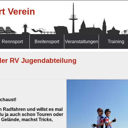
t Verein
Rennsport
Breitensport
Veranstaltungen
Training
ler RV Jugendabteilung
schaust!
n Radfahren und willst es mal
 du ja auch schon Touren oder
m Gelände, machst Tricks,