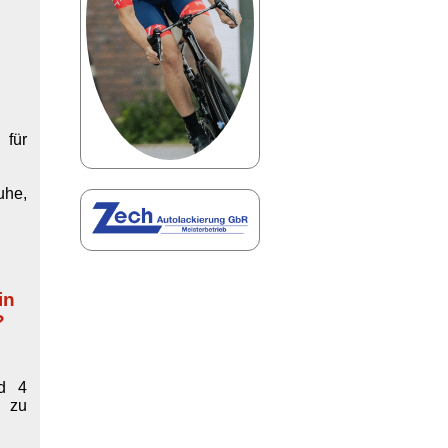
 für
uhe,
in
?
nd 4
n zu