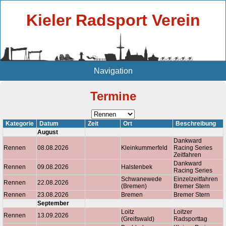
Kieler Radsport Verein
Navigation
Termine
Kategorie
Datum
Zeit
Ort
Beschreibung
August
Dankward
Rennen
08.08.2026
Kleinkummerfeld
Racing Series
Zeitfahren
Dankward
Rennen
09.08.2026
Halstenbek
Racing Series
Schwanewede
Einzelzeitfahren
Rennen
22.08.2026
(Bremen)
Bremer Stern
Rennen
23.08.2026
Bremen
Bremer Stern
September
Loitz
Loitzer
Rennen
13.09.2026
(Greifswald)
Radsporttag