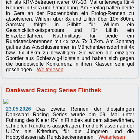
ich als KRV-Betreuer) waren 07.-10. Mai unterwegs für 4
Rennen in Gera und Umgebung. Am Freitag hatten beide
in Gera an der Radrennbahn ein Prolog-Rennen zu
absolvieren, Willem über 8x und Lillith über 10x 800m.
Samstag folgte in Silbitz für Willem ein
Geschicklichkeitsparcours und für Lillith ein
Einzelzeitfahren. Nachmittags für beide ein
Rundstreckenrennen mit 4x bzw. 7x 3,7km. Am Sonntag
galt es das Abschlussrennen in Münchenbernsdorf mit 4x
bzw. 6x 4,8km zu bewältigen. Sie waren die einzigen
Sportler aus Schleswig-Holstein und haben sich gegen
die bundesweite Konkurrenz in ihren Klassen sehr gut
geschlagen.
Weiterlesen
Dankward Racing Series Flintbek
23.05.2026
Das zweite Rennen der diesjährigen
Dankward Racing Series wurde am 09. Mai unter
Führung des Kieler RV in Flintbek auf dem altbewährten,
schnellen Rundkurs ausgetragen. Für die Klassen ab der
U17m als Kriterium, für die Jüngeren und die
Hobbyklassen als Rundstreckenrennen.
Weiterlesen