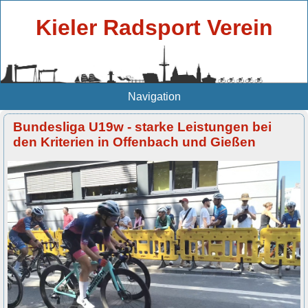
Kieler Radsport Verein
Navigation
Bundesliga U19w - starke Leistungen bei
den Kriterien in Offenbach und Gießen